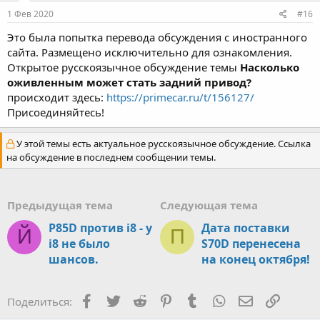
1 Фев 2020
#16
Это была попытка перевода обсуждения с иностранного
сайта. Размещено исключительно для ознакомления.
Открытое русскоязычное обсуждение темы
Насколько
оживленным может стать задний привод?
происходит здесь:
https://primecar.ru/t/156127/
Присоединяйтесь!
У этой темы есть актуальное русскоязычное обсуждение. Ссылка
на обсуждение в последнем сообщении темы.
Предыдущая тема
Следующая тема
P85D против i8 - у
Дата поставки
Й
П
i8 не было
S70D перенесена
шансов.
на конец октября!
Facebook
Twitter
Reddit
Pinterest
Tumblr
WhatsApp
Электронная
Ссылка
Поделиться: