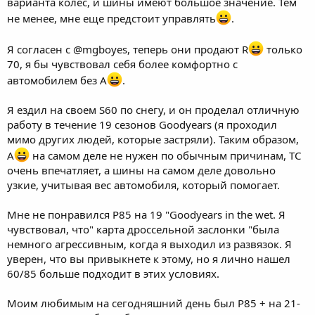
варианта колес, и шины имеют большое значение. Тем
не менее, мне еще предстоит управлять
.
Я согласен с @mgboyes, теперь они продают R
только
70, я бы чувствовал себя более комфортно с
автомобилем без A
.
Я ездил на своем S60 по снегу, и он проделал отличную
работу в течение 19 сезонов Goodyears (я проходил
мимо других людей, которые застряли). Таким образом,
A
на самом деле не нужен по обычным причинам, TC
очень впечатляет, а шины на самом деле довольно
узкие, учитывая вес автомобиля, который помогает.
Мне не понравился P85 на 19 "Goodyears in the wet. Я
чувствовал, что" карта дроссельной заслонки "была
немного агрессивным, когда я выходил из развязок. Я
уверен, что вы привыкнете к этому, но я лично нашел
60/85 больше подходит в этих условиях.
Моим любимым на сегодняшний день был P85 + на 21-