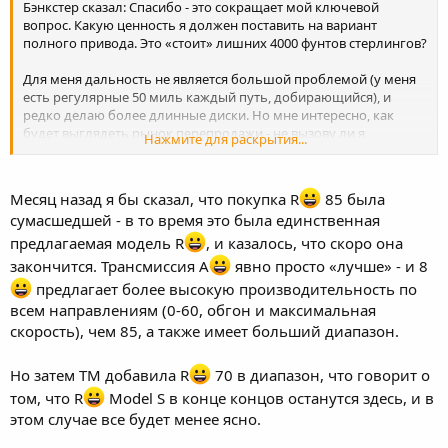
Бэнкстер сказал: Спасибо - это сокращает мой ключевой
вопрос. Какую ценность я должен поставить на вариант
полного привода. Это «стоит» лишних 4000 фунтов стерлингов?
Для меня дальность не является большой проблемой (у меня
есть регулярные 50 миль каждый путь, добирающийся), и
редко делаю более длинные диски. Но мне интересно, как
будет выглядеть рынок перепродажи - не вызову ли я
Нажмите для раскрытия...
проблемы перепродажи в будущем ...
Стоит также отметить, что я живу на юго-востоке
Месяц назад я бы сказал, что покупка R
85 была
Великобритании. У нас очень редко бывает снег.
сумасшедшей - в то время это была единственная
предлагаемая модель R
, и казалось, что скоро она
закончится. Трансмиссия A
явно просто «лучше» - и 8
предлагает более высокую производительность по
всем направлениям (0-60, обгон и максимальная
скорость), чем 85, а также имеет больший диапазон.
Но затем ТМ добавила R
70 в диапазон, что говорит о
том, что R
Model S в конце концов останутся здесь, и в
этом случае все будет менее ясно.