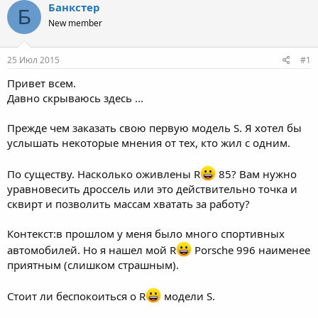
т
а
Банкстер
Б
е
ч
New member
м
а
ы
л
а
25 Июл 2015
#1
Привет всем.
Давно скрываюсь здесь ...
Прежде чем заказать свою первую модель S. Я хотел бы
услышать некоторые мнения от тех, кто жил с одним.
По существу. Насколько оживлены R
85? Вам нужно
уравновесить дроссель или это действительно точка и
сквирт и позволить массам хватать за работу?
Контекст:в прошлом у меня было много спортивных
автомобилей. Но я нашел мой R
Porsche 996 наименее
приятным (слишком страшным).
Стоит ли беспокоиться о R
модели S.