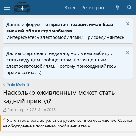
Вход
Регистрация
Данный форум –
открытая независимая база
знаний об электромобилях
.
Интересуетесь электромобилями? Присоединяйтесь!
Да, мы стартовали недавно, но имеем амбиции
стать ведущим сообществом, посвященным
электроавтомобилям. Поэтому присоединяйтесь
прямо сейчас! ;)
Tesla Model S
Насколько оживленным может стать
задний привод?
А
Д
Банкстер
25 Июл 2015
в
а
У этой темы есть актуальное русскоязычное обсуждение. Ссылка
т
т
о
а
на обсуждение в последнем сообщении темы.
р
н