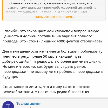
пробьете его на повороте, вы можете получить чип, но с
правильными шинами и противобуксовочной системой на
Model S это удивительно хорошо. Я приехал из 10 лет
полноприводных внедорожников, и я был очень впечатлен (и
Нажмите для раскрытия...
только что пережил худшую зиму в Новой Англии в США за
долгое время в моей).
Спасибо - это сокращает мой ключевой вопрос. Какую
ценность я должен поставить на вариант полного
привода. Это «стоит» лишних 4000 фунтов стерлингов?
Для меня дальность не является большой проблемой (у
меня есть регулярные 50 миль каждый путь,
добирающийся), и редко делаю более длинные диски.
Но мне интересно, как будет выглядеть рынок
перепродажи - не вызову ли я проблемы перепродажи в
будущем ...
Стоит также отметить, что я живу на юго-востоке
Великобритании. У нас очень редко бывает снег.
Теслаливинг
Т