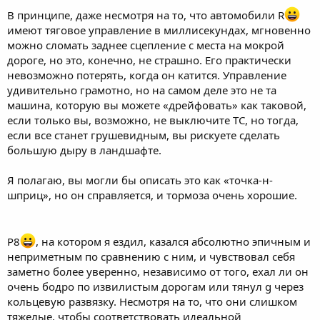
В принципе, даже несмотря на то, что автомобили R
Скорее всего, я собираюсь купить 70S, 7
или инвентарь 85S.
имеют тяговое управление в миллисекундах, мгновенно
Бюджет £ 60 тыс.
можно сломать заднее сцепление с места на мокрой
Любой опыт приветствуется
дороге, но это, конечно, не страшно. Его практически
невозможно потерять, когда он катится. Управление
удивительно грамотно, но на самом деле это не та
машина, которую вы можете «дрейфовать» как таковой,
если только вы, возможно, не выключите TC, но тогда,
если все станет грушевидным, вы рискуете сделать
большую дыру в ландшафте.
Я полагаю, вы могли бы описать это как «точка-н-
шприц», но он справляется, и тормоза очень хорошие.
P8
, на котором я ездил, казался абсолютно эпичным и
неприметным по сравнению с ним, и чувствовал себя
заметно более уверенно, независимо от того, ехал ли он
очень бодро по извилистым дорогам или тянул g через
кольцевую развязку. Несмотря на то, что они слишком
тяжелые, чтобы соответствовать идеальной