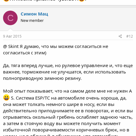
Симон Мац
С
New member
9 Авг 2015
#12
@ Skint Я думаю, что мы можем согласиться не
согласиться с этим)
Да, тяга вперед лучше, но рулевое управление и, что еще
важнее, торможение не улучшатся, если использовать
полноприводную зимнюю резину.
Мой опыт показывает, что на самом деле мне не нужен A
S. Система ESP/TC на автомобиле очень хороша, да,
она может толкать немного шире в носу, если вы
действительно приподнимаете ее в поворотах, и если вы
отрываетесь окольный гребень ослабляет заднюю часть,
а затем в стоячую воду вы можете получить момент
избыточной поворачиваемости коричневых брюк, но в
целом, не в облике P, я обнаружил, что автомобиль