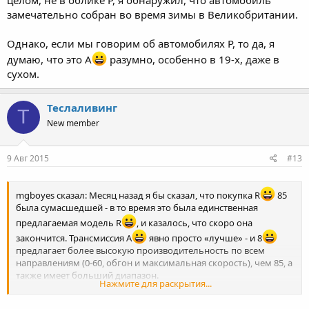
замечательно собран во время зимы в Великобритании.
Однако, если мы говорим об автомобилях P, то да, я
думаю, что это A
разумно, особенно в 19-х, даже в
сухом.
Теслаливинг
Т
New member
9 Авг 2015
#13
mgboyes сказал: Месяц назад я бы сказал, что покупка R
85
была сумасшедшей - в то время это была единственная
предлагаемая модель R
, и казалось, что скоро она
закончится. Трансмиссия A
явно просто «лучше» - и 8
предлагает более высокую производительность по всем
направлениям (0-60, обгон и максимальная скорость), чем 85, а
также имеет больший диапазон.
Нажмите для раскрытия...
Но затем ТМ добавила R
70 в диапазон, что говорит о том,