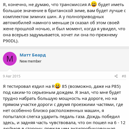
Я, конечно, не думаю, что трансмиссия A
будет иметь
большое значение в британской зиме, вам будет лучше с
комплектом зимних шин. А у полноприводных
автомобилей намного меньше (я сказал об этом своей
жене прошлой ночью, и был момент, когда я увидел, что
она всерьез задумывается, хочет ли она по-прежнему
P90DL).
Матт Беард
М
New member
9 Авг 2015
#8
Я тестировал ездил на R
85 (возможно, даже на P85)
под каким-то серьезным дождем. Я знал, что мне будет
трудно набрать большую мощность на дороге, но на
прямом участке дороги с двумя проезжими частями, где
нет особенно близко расположенных машин, я
попытался слегка ударить педаль газа. Дождь победил
здесь, и задняя часть чувствовала, что он пошел на 6 - 12
дюймов в сторону, прежде чем антипробуксовочная