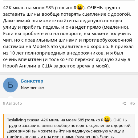
42K миль на моем S85 (только R
). ОЧЕНЬ трудно
заставить шины вообще потерять сцепление с дорогой.
Даже зимой вы можете выйти на ледяную/снежную
улицу и прибить педаль, и она идет прямо (медленно).
Если вы пробьете его на повороте, вы можете получить
чип, но с правильными шинами и противобуксовочной
системой на Model S это удивительно хорошо. Я приехал
из 10 лет полноприводных внедорожников, и я был
очень впечатлен (и только что пережил худшую зиму в
Новой Англии в США за долгое время в моей).
Банкстер
Б
New member
9 Авг 2015
#5
Teslaliving сказал: 42K миль на моем S85 (только R
). ОЧЕНЬ
трудно заставить шины вообще потерять сцепление с дорогой.
Даже зимой вы можете выйти на ледяную/снежную улицу и
прибить педаль, и она идет прямо (медленно). Если вы