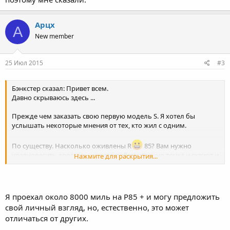
Арцх
А
New member
25 Июл 2015
#3
Бэнкстер сказал: Привет всем.
Давно скрываюсь здесь ...
Прежде чем заказать свою первую модель S. Я хотел бы
услышать некоторые мнения от тех, кто жил с одним.
По существу. Насколько оживлены R
85? Вам нужно
уравновесить дроссель или это действительно точка и сквирт и
Нажмите для раскрытия...
позволить массам хватать за работу?
Контекст:в прошлом у меня было много спортивных
автомобилей. Но я нашел мой R
Porsche 996 наименее
Я проехал около 8000 миль на P85 + и могу предложить
приятным (слишком страшным).
свой личный взгляд, но, естественно, это может
отличаться от других.
Стоит ли беспокоиться о R
модели S.