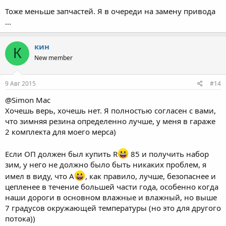
что R
Model S в конце концов останутся здесь, и в этом
Тоже меньше запчастей. Я в очереди на замену привода
случае все будет менее ясно.
...
кин
К
New member
9 Авг 2015
#14
@Simon Mac
Хочешь верь, хочешь нет. Я полностью согласен с вами,
что зимняя резина определенно лучше, у меня в гараже
2 комплекта для моего мерса)
Если ОП должен был купить R
85 и получить набор
зим, у него не должно было быть никаких проблем, я
имел в виду, что A
, как правило, лучше, безопаснее и
цепленее в течение большей части года, особенно когда
наши дороги в основном влажные и влажный, но выше
7 градусов окружающей температуры (но это для другого
потока))