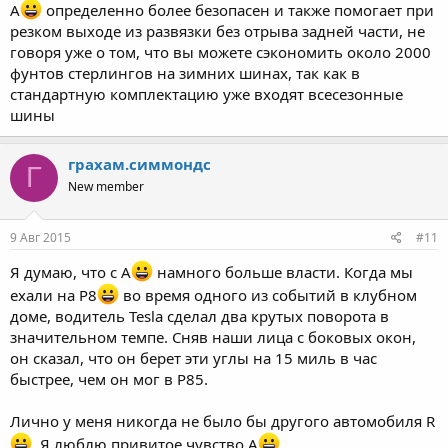
A
определенно более безопасен и также помогает при
резком выходе из развязки без отрыва задней части, не
говоря уже о том, что вы можете сэкономить около 2000
фунтов стерлингов на зимних шинах, так как в
стандартную комплектацию уже входят всесезонные
шины
грахам.симмондс
Г
New member
9 Авг 2015
#11
Я думаю, что с A
намного больше власти. Когда мы
ехали на P8
во время одного из событий в клубном
доме, водитель Tesla сделал два крутых поворота в
значительном темпе. Сняв наши лица с боковых окон,
он сказал, что он берет эти углы на 15 миль в час
быстрее, чем он мог в P85.
Лично у меня никогда не было бы другого автомобиля R
. Я люблю привитое чувство A
.