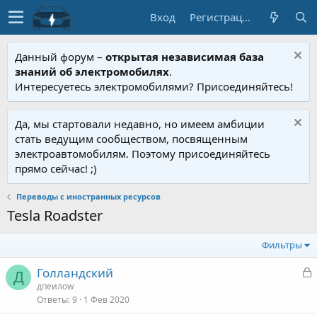
Вход
Регистрация
Данный форум –
открытая независимая база
знаний об электромобилях
.
Интересуетесь электромобилями? Присоединяйтесь!
Да, мы стартовали недавно, но имеем амбиции
стать ведущим сообществом, посвященным
электроавтомобилям. Поэтому присоединяйтесь
прямо сейчас! ;)
Переводы с иностранных ресурсов
Tesla Roadster
Фильтры
З
Голландский
Д
а
дпеилоw
Ответы
9
1 Фев 2020
к
р