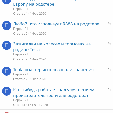
а
Европу на родстере?
а
к
Перрин21
р
Ответы
4
1 Фев 2020
З
Любой, кто использует R888 на родстере
т
П
а
Перрин21
а
Ответы
6
1 Фев 2020
к
р
З
Зажигалки на колесах и тормозах на
П
а
родине Tesla
т
к
Перрин21
а
р
Ответы
2
1 Фев 2020
З
Teala родстер использовали значения
т
П
а
Перрин21
а
Ответы
2
1 Фев 2020
к
р
З
Кто-нибудь работает над улучшением
П
а
производительности для родстера?
т
к
Перрин21
а
р
Ответы
31
1 Фев 2020