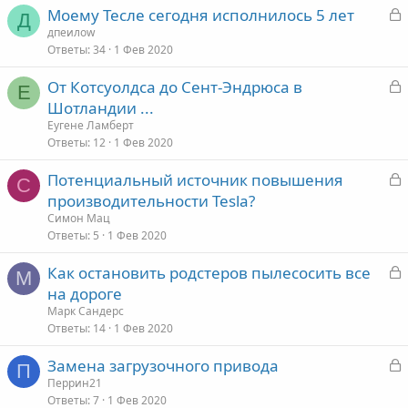
З
Моему Тесле сегодня исполнилось 5 лет
Д
а
дпеилоw
т
Ответы
34
1 Фев 2020
к
а
р
З
От Котсуолдса до Сент-Эндрюса в
Е
а
Шотландии ...
т
к
Еугене Ламберт
а
р
Ответы
12
1 Фев 2020
З
Потенциальный источник повышения
т
С
а
производительности Tesla?
а
к
Симон Мац
р
Ответы
5
1 Фев 2020
З
Как остановить родстеров пылесосить все
т
М
а
на дороге
а
к
Марк Сандерс
р
Ответы
14
1 Фев 2020
З
Замена загрузочного привода
т
П
а
Перрин21
а
Ответы
7
1 Фев 2020
к