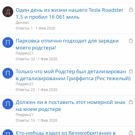
р
З
Один день из жизни нашего Tesla Roadster
Д
а
1.5 и пробил 16 061 миль
т
к
Деннис
а
р
Ответы
1
1 Фев 2020
З
Парковка отлично подходит для зарядки
т
П
а
моего родстера!
а
к
Перрин21
р
Ответы
32
1 Фев 2020
З
Только что мой Родстер был детализирован
т
П
а
в детализировании Гриффитса (Рис тяжелый)
а
к
Перрин21
р
Ответы
22
1 Фев 2020
З
Должен ли я поставить этот номерной знак
т
П
а
на моем родстере
а
к
Перрин21
р
Ответы
10
1 Фев 2020
З
Кто-нибудь ездил из Великобритании в
т
П