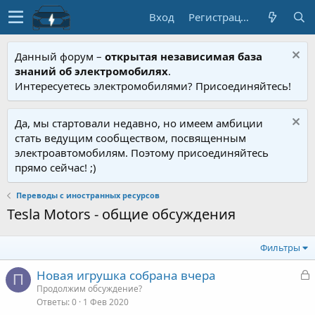
Вход
Регистрация
Данный форум –
открытая независимая база
знаний об электромобилях
.
Интересуетесь электромобилями? Присоединяйтесь!
Да, мы стартовали недавно, но имеем амбиции
стать ведущим сообществом, посвященным
электроавтомобилям. Поэтому присоединяйтесь
прямо сейчас! ;)
Переводы с иностранных ресурсов
Tesla Motors - общие обсуждения
Фильтры
З
Новая игрушка собрана вчера
П
а
Продолжим обсуждение?
Ответы
0
1 Фев 2020
к