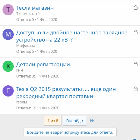
р
З
Тесла магазин
Т
а
Тхермостат9
т
Ответы
5
1 Фев 2020
к
а
р
З
Доступно ли двойное настенное зарядное
М
а
устройство на 22 кВт?
т
к
Мцфлозза
а
р
Ответы
5
1 Фев 2020
З
Детали регистрации
т
К
а
кин
а
Ответы
35
1 Фев 2020
к
р
З
Tesla Q2 2015 результаты .... еще один
Г
а
рекордный квартал поставки
т
к
гзоом
а
р
Ответы
19
1 Фев 2020
Last
1 из 8
Вперёд
т
а
Войдите или зарегистрируйтесь для ответа.