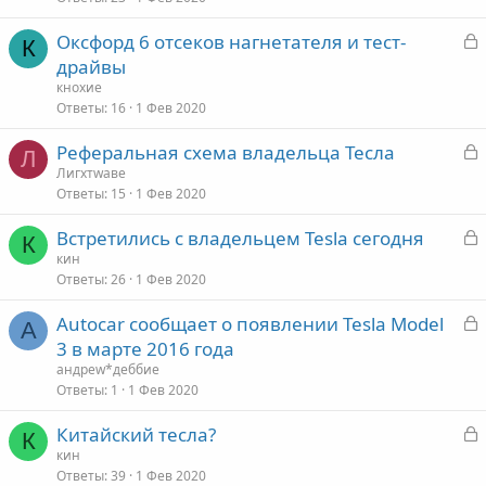
р
З
Оксфорд 6 отсеков нагнетателя и тест-
К
а
драйвы
т
к
кноxие
а
р
Ответы
16
1 Фев 2020
З
Реферальная схема владельца Тесла
т
Л
а
Лигхтwаве
а
Ответы
15
1 Фев 2020
к
р
З
Встретились с владельцем Tesla сегодня
К
а
кин
т
Ответы
26
1 Фев 2020
к
а
р
З
Autocar сообщает о появлении Tesla Model
А
а
3 в марте 2016 года
т
к
андреw*деббие
а
р
Ответы
1
1 Фев 2020
З
Китайский тесла?
т
К
а
кин
а
Ответы
39
1 Фев 2020
к